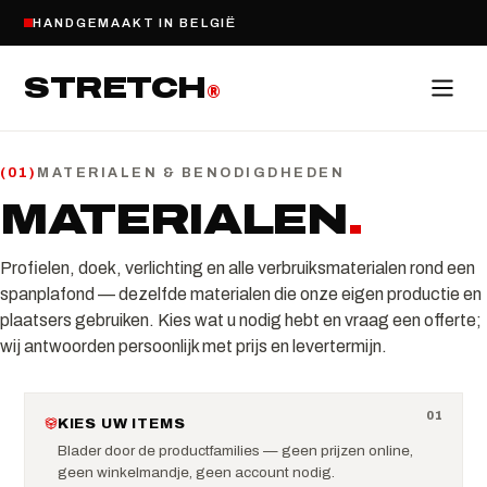
HANDGEMAAKT IN BELGIË
STRETCH
®
MATERIALEN & BENODIGDHEDEN
(
01
)
MATERIALEN
.
Profielen, doek, verlichting en alle verbruiksmaterialen rond een
spanplafond — dezelfde materialen die onze eigen productie en
plaatsers gebruiken. Kies wat u nodig hebt en vraag een offerte;
wij antwoorden persoonlijk met prijs en levertermijn.
0
1
KIES UW ITEMS
Blader door de productfamilies — geen prijzen online,
geen winkelmandje, geen account nodig.