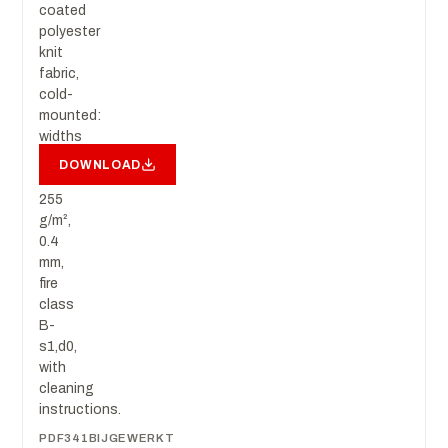
coated
polyester
knit
fabric,
cold-
mounted:
widths
200/320/510
DOWNLOAD
cm,
255
g/m²,
0.4
mm,
fire
class
B-
s1,d0,
with
cleaning
instructions.
PDF
341
BIJGEWERKT