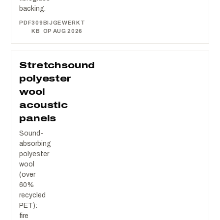
backing.
PDF
309
BIJGEWERKT
KB
OP AUG 2026
Stretchsound
polyester
wool
acoustic
panels
Sound-
absorbing
polyester
wool
(over
60%
recycled
PET):
fire