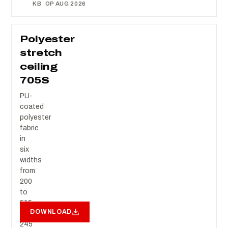
KB
OP AUG 2026
Polyester
stretch
ceiling
705S
PU-
coated
polyester
fabric
in
six
widths
from
200
to
515
DOWNLOAD
cm,
245