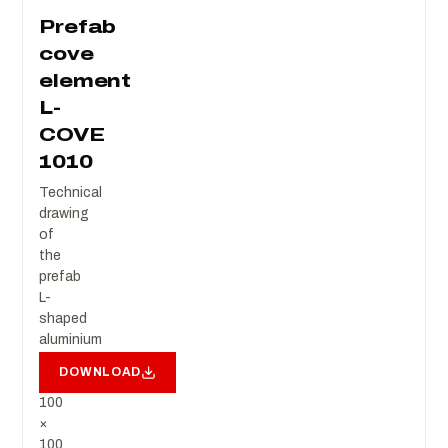
Prefab
cove
element
L-
COVE
1010
Technical
drawing
of
the
prefab
L-
shaped
aluminium
cove
DOWNLOAD
element,
100
×
100