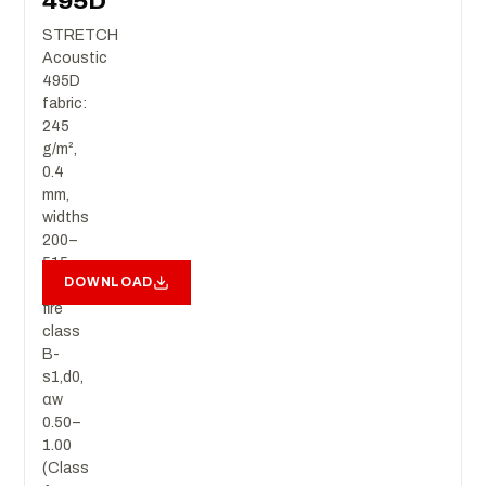
495D
STRETCH
Acoustic
495D
fabric:
245
g/m²,
0.4
mm,
widths
200–
515
DOWNLOAD
cm,
fire
class
B-
s1,d0,
αw
0.50–
1.00
(Class