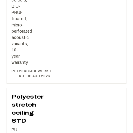
colours,
BIO-
PRUF
treated,
micro-
perforated
acoustic
variants,
10-
year
warranty.
PDF
284
BIJGEWERKT
KB
OP AUG 2026
Polyester
stretch
ceiling
STD
PU-