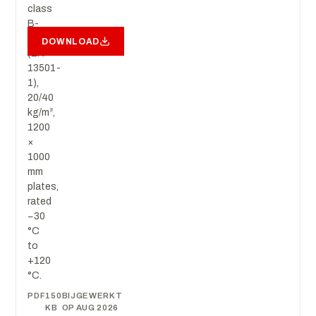
class
B-
s1,d0
DOWNLOAD
(EN
13501-
1),
20/40
kg/m³,
1200
×
1000
mm
plates,
rated
−30
°C
to
+120
°C.
PDF
150
BIJGEWERKT
KB
OP AUG 2026