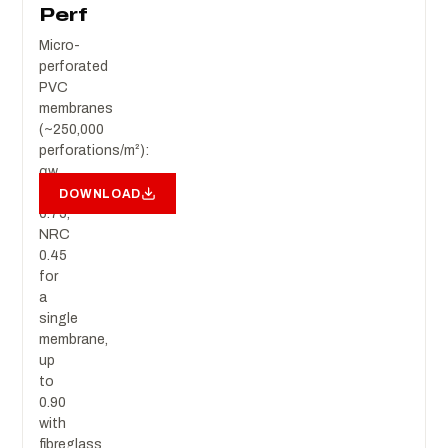
Perf
Micro-
perforated
PVC
membranes
(~250,000
perforations/m²):
αw
0.45–
DOWNLOAD
0.75,
NRC
0.45
for
a
single
membrane,
up
to
0.90
with
fibreglass