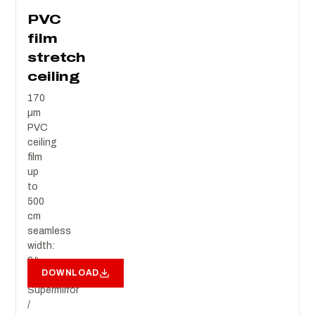
PVC
film
stretch
ceiling
170
µm
PVC
ceiling
film
up
to
500
cm
seamless
width:
24
DOWNLOAD
colours,
Supermirror
/