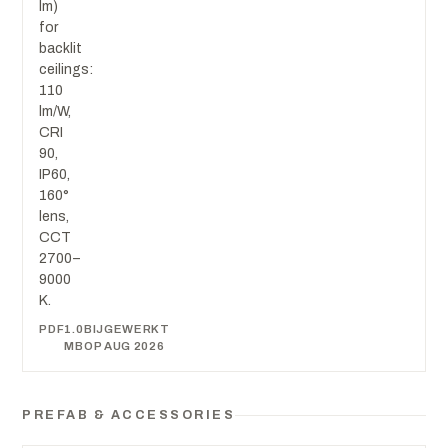
lm)
for
backlit
ceilings:
110
lm/W,
CRI
90,
IP60,
160°
lens,
CCT
2700–
9000
K.
PDF
1.0
BIJGEWERKT
MB
OP AUG 2026
PREFAB & ACCESSORIES