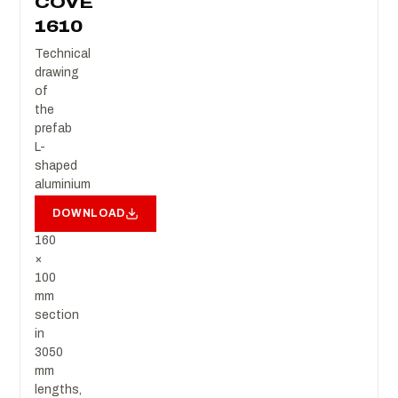
COVE
1610
Technical
drawing
of
the
prefab
L-
shaped
aluminium
cove
DOWNLOAD
element,
160
×
100
mm
section
in
3050
mm
lengths,