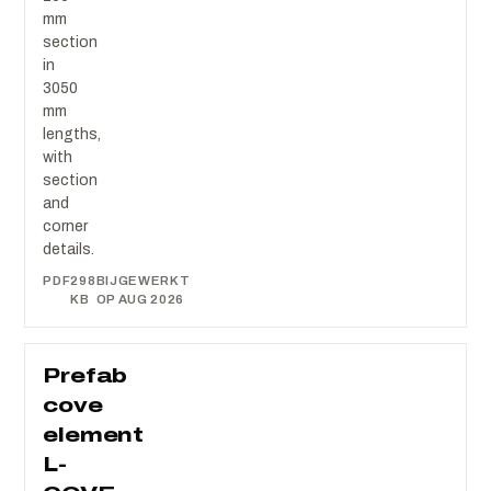
mm
section
in
3050
mm
lengths,
with
section
and
corner
details.
PDF
298
BIJGEWERKT
KB
OP AUG 2026
Prefab
cove
element
L-