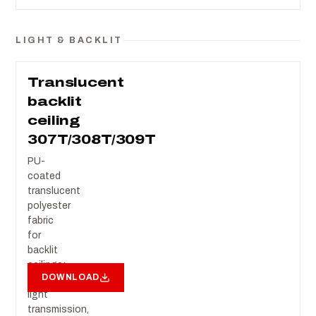
LIGHT & BACKLIT
Translucent
backlit
ceiling
307T/308T/309T
PU-
coated
translucent
polyester
fabric
for
backlit
ceilings:
DOWNLOAD
30/50/70%
light
transmission,