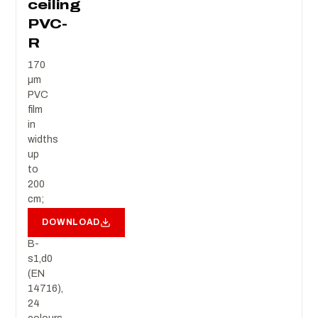
ceiling
PVC-
R
170
µm
PVC
film
in
widths
up
to
200
cm;
fire
DOWNLOAD
class
B-
s1,d0
(EN
14716),
24