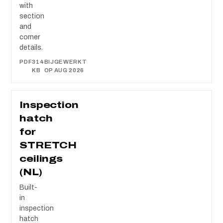
with
section
and
corner
details.
PDF
314
BIJGEWERKT
KB
OP AUG 2026
Inspection
hatch
for
STRETCH
ceilings
(NL)
Built-
in
inspection
hatch