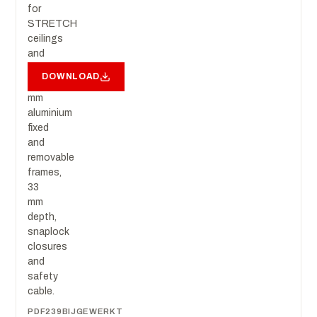
for
STRETCH
ceilings
and
walls:
DOWNLOAD
2
mm
aluminium
fixed
and
removable
frames,
33
mm
depth,
snaplock
closures
and
safety
cable.
PDF
239
BIJGEWERKT