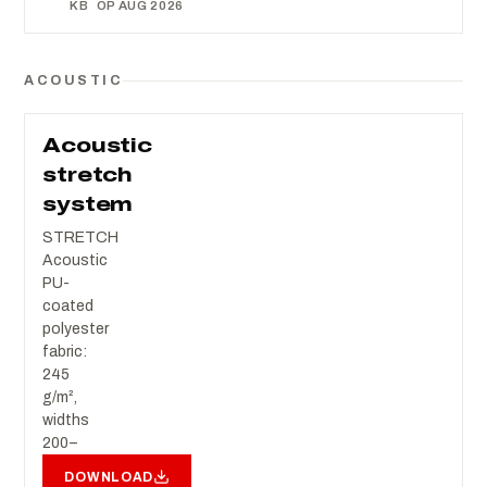
KB
OP AUG 2026
ACOUSTIC
Acoustic
stretch
system
STRETCH
Acoustic
PU-
coated
polyester
fabric:
245
g/m²,
widths
200–
515
DOWNLOAD