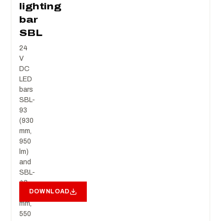
lighting
bar
SBL
24
V
DC
LED
bars
SBL-
93
(930
mm,
950
lm)
and
SBL-
43
DOWNLOAD
(430
mm,
550