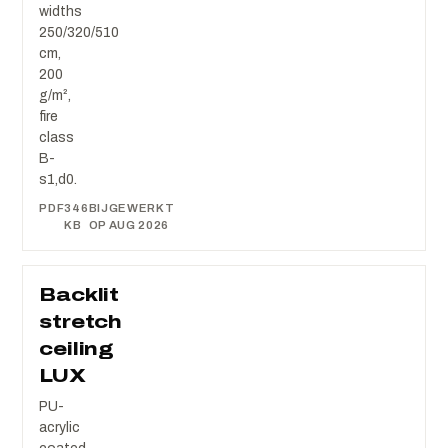
widths
250/320/510
cm,
200
g/m²,
fire
class
B-
s1,d0.
PDF
346
BIJGEWERKT
KB
OP AUG 2026
Backlit
stretch
ceiling
LUX
PU-
acrylic