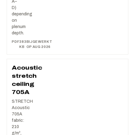
A–
D)
depending
on
plenum
depth.
PDF
383
BIJGEWERKT
KB
OP AUG 2026
Acoustic
stretch
ceiling
705A
STRETCH
Acoustic
705A
fabric:
210
g/m²,