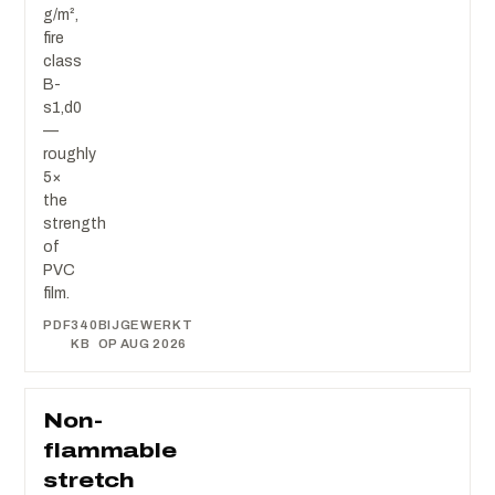
g/m²,
fire
class
B-
s1,d0
—
roughly
5×
the
strength
of
PVC
film.
PDF
340
BIJGEWERKT
KB
OP AUG 2026
Non-
flammable
stretch