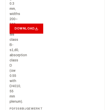
0.3
mm,
widths
200–
510
DOWNLOAD
cm,
fire
class
B-
s1,d0,
absorption
class
D
(αw
0.55
with
D4010,
55
mm
plenum).
PDF
358
BIJGEWERKT