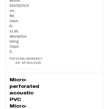
widths
250/320/515
cm,
fire
class
B-
s1,d0,
absorption
rating
Class
A.
PDF
340
BIJGEWERKT
KB
OP AUG 2026
Micro-
perforated
acoustic
PVC
Micro-