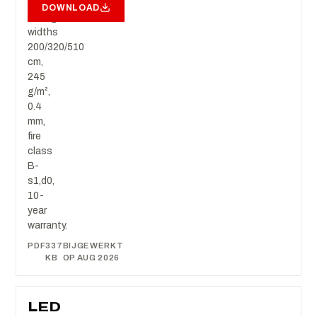
event
DOWNLOAD
ceilings:
widths
200/320/510
cm,
245
g/m²,
0.4
mm,
fire
class
B-
s1,d0,
10-
year
warranty.
PDF
337
BIJGEWERKT
KB
OP AUG 2026
LED