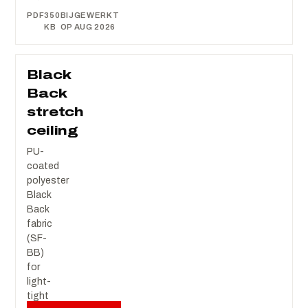
PDF
350
BIJGEWERKT
KB
OP AUG 2026
Black
Back
stretch
ceiling
PU-
coated
polyester
Black
Back
fabric
(SF-
BB)
for
light-
tight