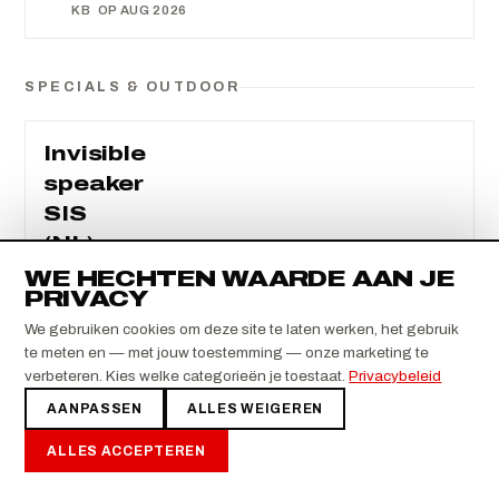
KB
OP AUG 2026
SPECIALS & OUTDOOR
Invisible
speaker
SIS
(NL)
WE HECHTEN WAARDE AAN JE
SIS-
PRIVACY
400
concealed
We gebruiken cookies om deze site te laten werken, het gebruik
two-
te meten en — met jouw toestemming — onze marketing te
way
verbeteren. Kies welke categorieën je toestaat.
Privacybeleid
speakers
AANPASSEN
ALLES WEIGEREN
behind
the
ALLES ACCEPTEREN
membrane:
4-