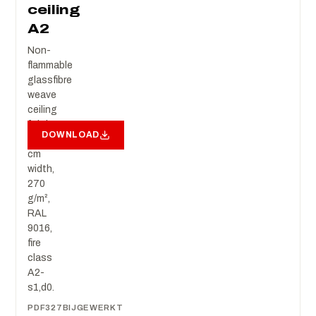
ceiling
A2
Non-
flammable
glassfibre
weave
ceiling
fabric:
DOWNLOAD
320
cm
width,
270
g/m²,
RAL
9016,
fire
class
A2-
s1,d0.
PDF
327
BIJGEWERKT