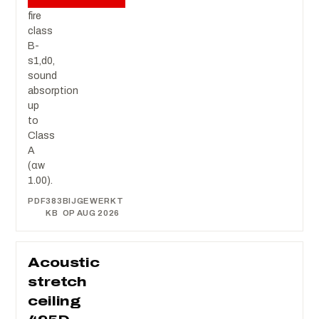
cm,
fire
class
B-
s1,d0,
sound
absorption
up
to
Class
A
(αw
1.00).
PDF
383
BIJGEWERKT
KB
OP AUG 2026
Acoustic
stretch
ceiling