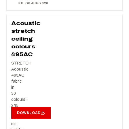
KB
OP AUG 2026
Acoustic
stretch
ceiling
colours
495AC
STRETCH
Acoustic
495AC
fabric
in
30
colours:
245
g/m²,
DOWNLOAD
0.4
mm,