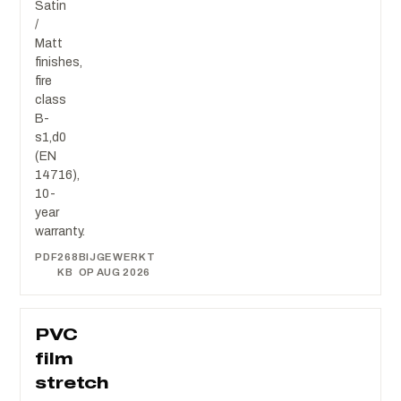
Satin
/
Matt
finishes,
fire
class
B-
s1,d0
(EN
14716),
10-
year
warranty.
PDF
268
BIJGEWERKT
KB
OP AUG 2026
PVC
film
stretch