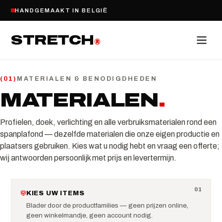
HANDGEMAAKT IN BELGIË
STRETCH
®
MATERIALEN & BENODIGDHEDEN
(
01
)
MATERIALEN
.
Profielen, doek, verlichting en alle verbruiksmaterialen rond een
spanplafond — dezelfde materialen die onze eigen productie en
plaatsers gebruiken. Kies wat u nodig hebt en vraag een offerte;
wij antwoorden persoonlijk met prijs en levertermijn.
0
1
KIES UW ITEMS
Blader door de productfamilies — geen prijzen online,
geen winkelmandje, geen account nodig.