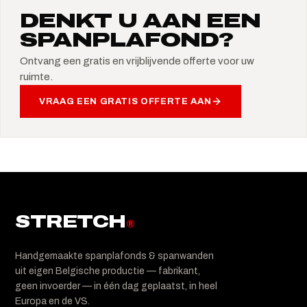
DENKT U AAN EEN
SPANPLAFOND?
Ontvang een gratis en vrijblijvende offerte voor uw
ruimte.
VRAAG EEN GRATIS OFFERTE AAN
STRETCH
®
Handgemaakte spanplafonds & spanwanden
uit eigen Belgische productie — fabrikant,
geen invoerder — in één dag geplaatst, in heel
Europa en de VS.