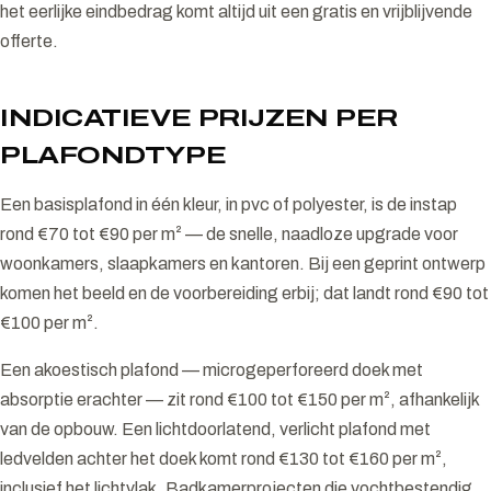
het eerlijke eindbedrag komt altijd uit een gratis en vrijblijvende
offerte.
INDICATIEVE PRIJZEN PER
PLAFONDTYPE
Een basisplafond in één kleur, in pvc of polyester, is de instap
rond €70 tot €90 per m² — de snelle, naadloze upgrade voor
woonkamers, slaapkamers en kantoren. Bij een geprint ontwerp
komen het beeld en de voorbereiding erbij; dat landt rond €90 tot
€100 per m².
Een akoestisch plafond — microgeperforeerd doek met
absorptie erachter — zit rond €100 tot €150 per m², afhankelijk
van de opbouw. Een lichtdoorlatend, verlicht plafond met
ledvelden achter het doek komt rond €130 tot €160 per m²,
inclusief het lichtvlak. Badkamerprojecten die vochtbestendig